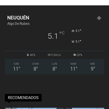
NEUQUÉN
Algo De Nubes
°
5.1
°
C
5.1
°
5.1
46%
9.5m/s
20%
SÁB
DOM
LUN
MAR
MIÉ
11
°
8
°
8
°
11
°
9
°
RECOMENDADOS