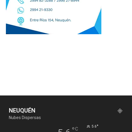
NEUQUÉN
Nubes Dispersas
°
5.6
°
C