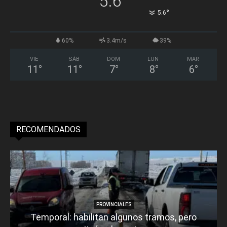
5.6
°
5.6
60%
3.4m/s
39%
VIE
SÁB
DOM
LUN
MAR
11
°
11
°
7
°
8
°
6
°
RECOMENDADOS
PROVINCIALES
Temporal: habilitan algunos tramos, pero