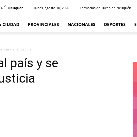
C
.6
lunes, agosto 10, 2026
Farmacias de Turno en Neuquén
Neuquén
A CIUDAD
PROVINCIALES
NACIONALES
DEPORTES
entará a la Justicia
al país y se
usticia