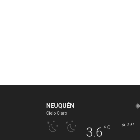
NEUQUÉN
Cielo Claro
°
3.6
°
C
3.6