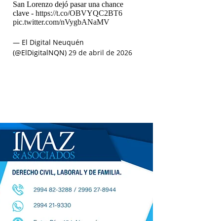
San Lorenzo dejó pasar una chance
clave -
https://t.co/OBVYQC2BT6
pic.twitter.com/nVygbANaMV
— El Digital Neuquén
(@ElDigitalNQN)
29 de abril de 2026