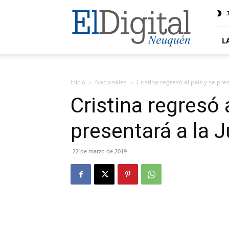
El
3
Digital
Neuquen
L
Inicio
Nacionales
Cristina regresó al país y se pres
Cristina regresó 
presentará a la J
22 de marzo de 2019