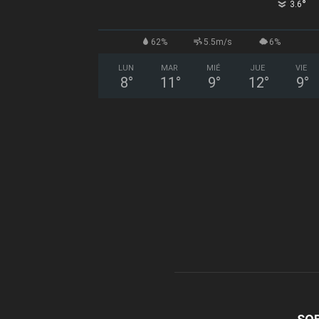
°
3.6
62%
5.5m/s
6%
LUN
MAR
MIÉ
JUE
VIE
8
°
11
°
9
°
12
°
9
°