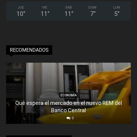
JUE
VIE
SÁB
DOM
LUN
10
°
11
°
11
°
7
°
5
°
RECOMENDADOS
ECONOMÍA
Qué espera el mercado en el nuevo REM del
Banco Central
0