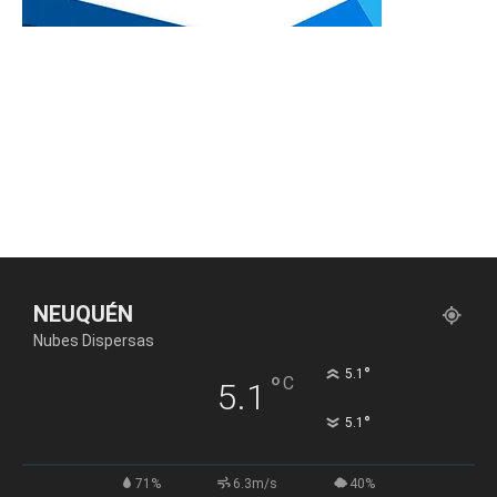
NEUQUÉN
Nubes Dispersas
°
5.1
°
C
5.1
°
5.1
71%
6.3m/s
40%