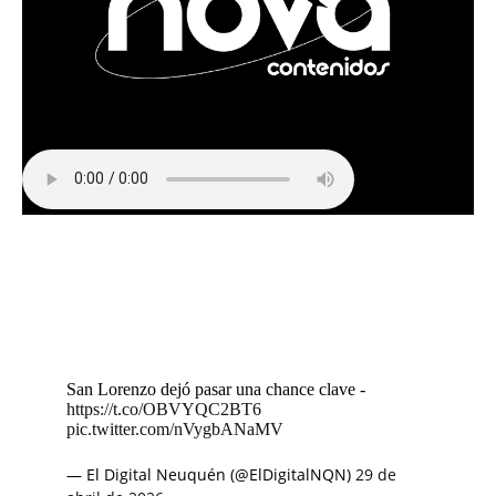
San Lorenzo dejó pasar una chance clave -
https://t.co/OBVYQC2BT6
pic.twitter.com/nVygbANaMV
— El Digital Neuquén (@ElDigitalNQN)
29 de