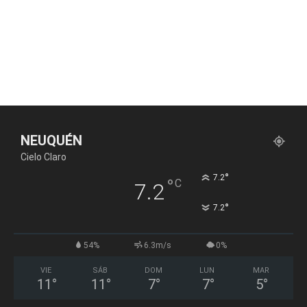
NEUQUÉN
Cielo Claro
°
7.2
°
C
7.2
°
7.2
54%
6.3m/s
0%
VIE
SÁB
DOM
LUN
MAR
11
°
11
°
7
°
7
°
5
°