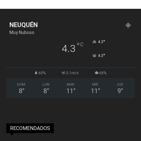
NEUQUÉN
Muy Nuboso
°
4.3
°
C
4.3
°
4.3
60%
3.1m/s
68%
DOM
LUN
MAR
MIÉ
JUE
8
°
8
°
11
°
11
°
9
°
RECOMENDADOS