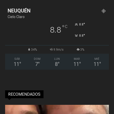
NEUQUÉN
Cielo Claro
°
8.8
°
C
8.8
°
8.8
34%
9.9m/s
3%
SÁB
DOM
LUN
MAR
MIÉ
11
°
7
°
8
°
11
°
11
°
RECOMENDADOS