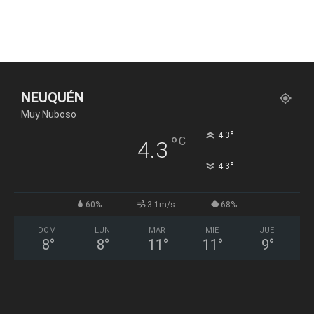
NEUQUÉN
Muy Nuboso
°
4.3
°
C
4.3
°
4.3
60%
3.1m/s
68%
DOM
LUN
MAR
MIÉ
JUE
8
°
8
°
11
°
11
°
9
°