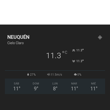
NEUQUÉN
Cielo Claro
°
11.3
°
C
11.3
°
11.3
27%
11.5m/s
0%
SÁB
DOM
LUN
MAR
MIÉ
11
°
9
°
8
°
11
°
11
°