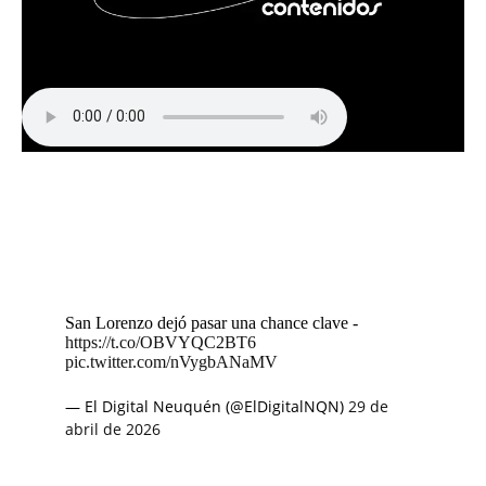
San Lorenzo dejó pasar una chance clave -
https://t.co/OBVYQC2BT6
pic.twitter.com/nVygbANaMV
— El Digital Neuquén (@ElDigitalNQN)
29 de
abril de 2026