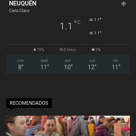
NEUQUÉN
Cielo Claro
°
1.1
°
C
1.1
°
1.1
70%
5.6m/s
2%
LUN
MAR
MIÉ
JUE
VIE
8
°
11
°
10
°
12
°
11
°
RECOMENDADOS