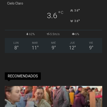
Cielo Claro
°
3.6
°
C
3.6
°
3.6
62%
5.5m/s
6%
LUN
MAR
MIÉ
JUE
VIE
8
°
11
°
9
°
12
°
9
°
RECOMENDADOS