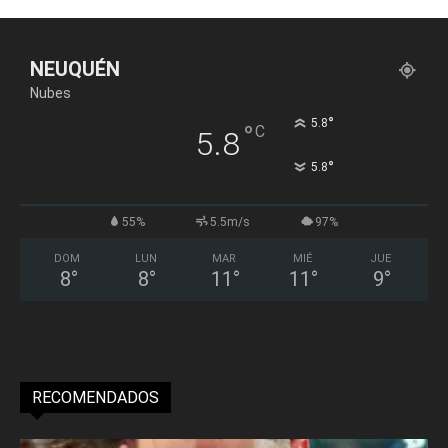
NEUQUÉN
Nubes
°
5.8
°
C
5.8
°
5.8
55%
5.5m/s
97%
DOM
LUN
MAR
MIÉ
JUE
8
°
8
°
11
°
11
°
9
°
RECOMENDADOS