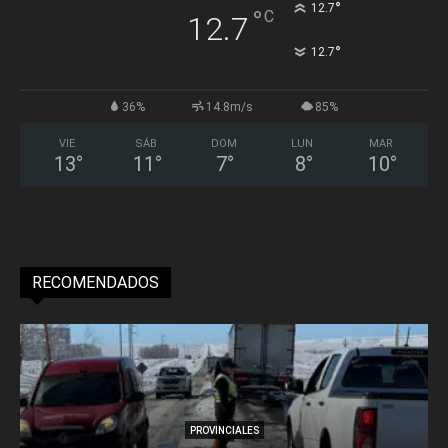
°
12.7
°
C
12.7
°
12.7
36%
14.8m/s
85%
VIE
SÁB
DOM
LUN
MAR
13
°
11
°
7
°
8
°
10
°
RECOMENDADOS
PROVINCIALES