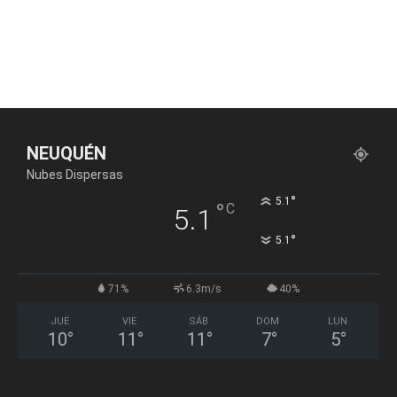
NEUQUÉN
Nubes Dispersas
°
5.1
°
C
5.1
°
5.1
71%
6.3m/s
40%
JUE
VIE
SÁB
DOM
LUN
10
°
11
°
11
°
7
°
5
°