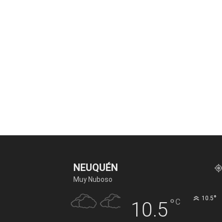
NEUQUÉN
Muy Nuboso
°
10.5
°
C
10.5