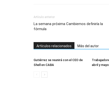
Artículo anterior
La semana próxima Cambiemos definiría la
fórmula
Artículos relacionados
Más del autor
Gutiérrez se reunirá con el CEO de
Trabajadore
Shell en CABA
abril y mayo