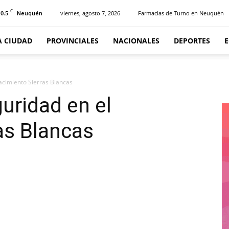
C
10.5
viernes, agosto 7, 2026
Farmacias de Turno en Neuquén
Neuquén
A CIUDAD
PROVINCIALES
NACIONALES
DEPORTES
yacimiento Sierras Blancas
uridad en el
as Blancas