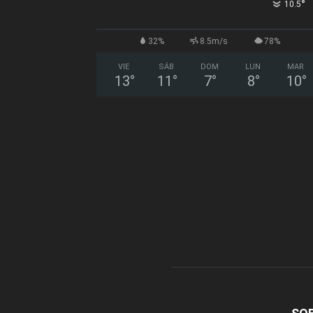
°
10.5
32%
8.5m/s
78%
VIE
SÁB
DOM
LUN
MAR
13
°
11
°
7
°
8
°
10
°