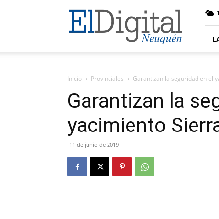
El
Digital
Neuquen
L
Inicio
Provinciales
Garantizan la seguridad en el 
Garantizan la seg
yacimiento Sierr
11 de junio de 2019