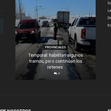
S
L
D
E
PROVINCIALES
Temporal: habilitan algunos
tramos, pero continúan los
Q
retenes
nu
0