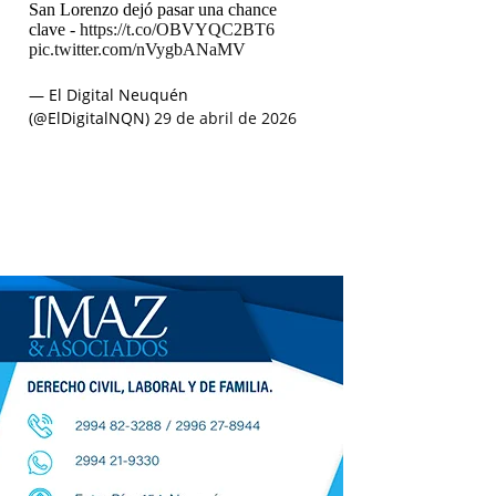
San Lorenzo dejó pasar una chance
clave -
https://t.co/OBVYQC2BT6
pic.twitter.com/nVygbANaMV
— El Digital Neuquén
(@ElDigitalNQN)
29 de abril de 2026