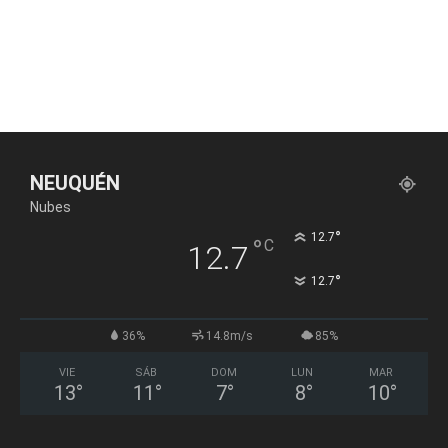
NEUQUÉN
Nubes
°
12.7
°
C
12.7
°
12.7
36%
14.8m/s
85%
VIE
SÁB
DOM
LUN
MAR
13
°
11
°
7
°
8
°
10
°