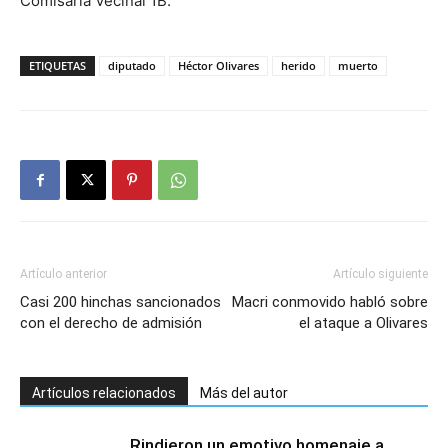
Comisaría Vecinal 1B.
ETIQUETAS
diputado
Héctor Olivares
herido
muerto
Artículo anterior
Artículo siguiente
Casi 200 hinchas sancionados
Macri conmovido habló sobre
con el derecho de admisión
el ataque a Olivares
Artículos relacionados
Más del autor
Rindieron un emotivo homenaje a