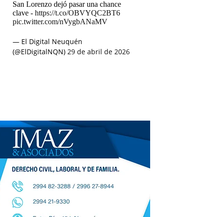
San Lorenzo dejó pasar una chance
clave -
https://t.co/OBVYQC2BT6
pic.twitter.com/nVygbANaMV
— El Digital Neuquén
(@ElDigitalNQN)
29 de abril de 2026