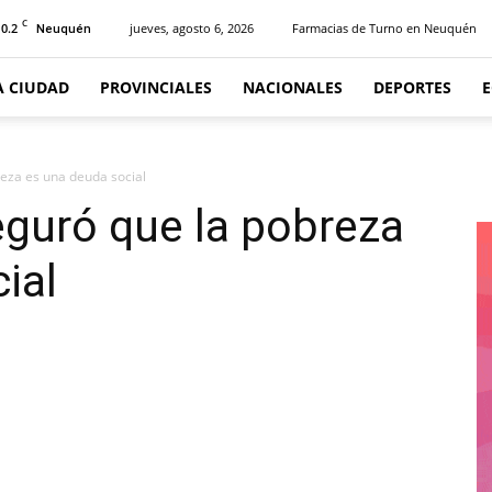
C
10.2
jueves, agosto 6, 2026
Farmacias de Turno en Neuquén
Neuquén
A CIUDAD
PROVINCIALES
NACIONALES
DEPORTES
eza es una deuda social
guró que la pobreza
ial