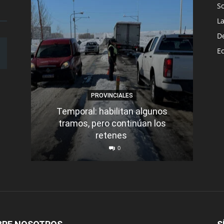
S
L
D
E
PROVINCIALES
Temporal: habilitan algunos
tramos, pero continúan los
Q
retenes
nu
0