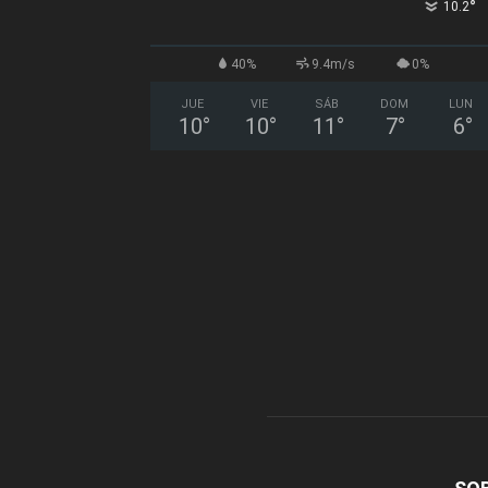
°
10.2
40%
9.4m/s
0%
JUE
VIE
SÁB
DOM
LUN
10
°
10
°
11
°
7
°
6
°