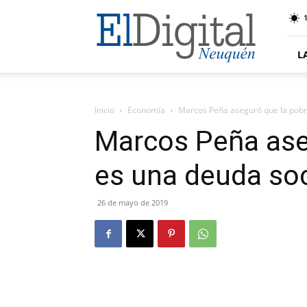
El
Digital
Neuquen
L
Inicio
Economía
Marcos Peña aseguró que la pobr
Marcos Peña ase
es una deuda soc
26 de mayo de 2019