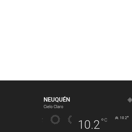
NEUQUÉN
Cielo Claro
°
10.2
°
C
10.2