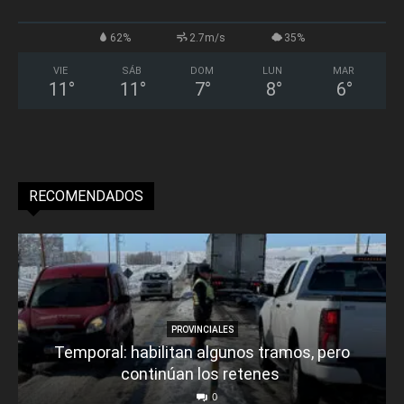
62%
2.7m/s
35%
VIE
SÁB
DOM
LUN
MAR
11
°
11
°
7
°
8
°
6
°
RECOMENDADOS
PROVINCIALES
Temporal: habilitan algunos tramos, pero
continúan los retenes
0