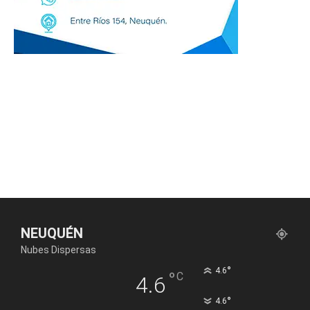
NEUQUÉN
Nubes Dispersas
°
4.6
°
C
4.6
°
4.6