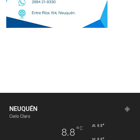
NEUQUÉN
Cielo Claro
°
8.8
°
C
8.8
°
8.8