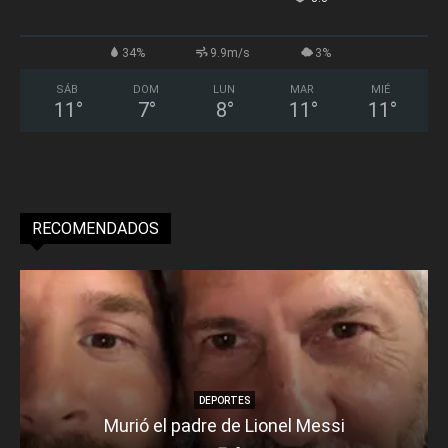
34%
9.9m/s
3%
SÁB
DOM
LUN
MAR
MIÉ
11
°
7
°
8
°
11
°
11
°
RECOMENDADOS
DEPORTES
Murió el padre de Lionel Messi