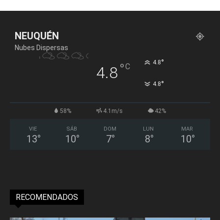
NEUQUÉN
Nubes Dispersas
°
4.8
°
C
4.8
°
4.8
58%
4.1m/s
42%
VIE
SÁB
DOM
LUN
MAR
13
°
10
°
7
°
8
°
10
°
RECOMENDADOS