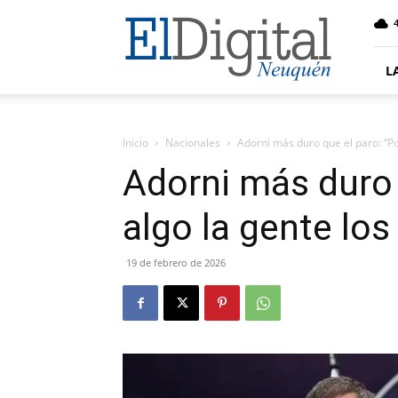
El
4
Digital
Neuquen
L
Inicio
Nacionales
Adorni más duro que el paro: “Po
Adorni más duro 
algo la gente los
19 de febrero de 2026