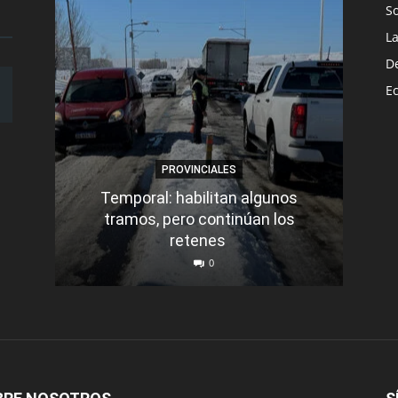
S
L
D
E
PROVINCIALES
Temporal: habilitan algunos
tramos, pero continúan los
Q
retenes
nu
0