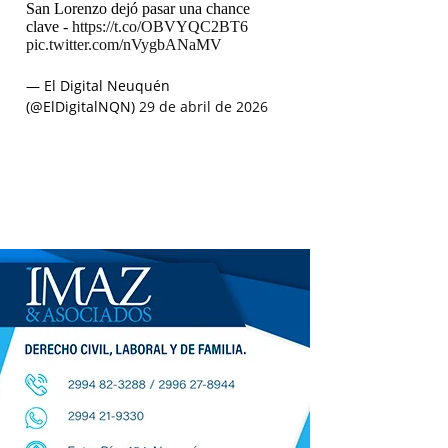
San Lorenzo dejó pasar una chance
clave -
https://t.co/OBVYQC2BT6
pic.twitter.com/nVygbANaMV
— El Digital Neuquén
(@ElDigitalNQN)
29 de abril de 2026