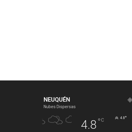
NEUQUÉN
Nubes Dispersas
°
4.8
°
C
4.8