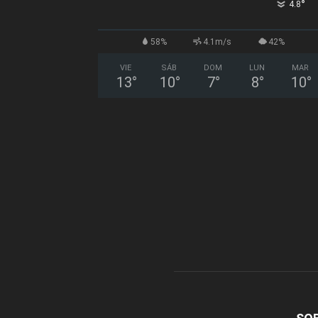
°
4.8
58%
4.1m/s
42%
VIE
SÁB
DOM
LUN
MAR
13
°
10
°
7
°
8
°
10
°