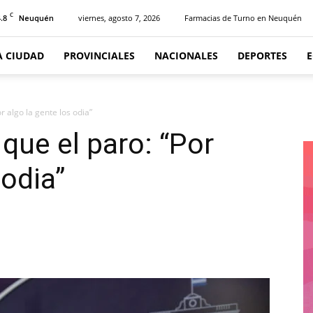
C
.8
viernes, agosto 7, 2026
Farmacias de Turno en Neuquén
Neuquén
A CIUDAD
PROVINCIALES
NACIONALES
DEPORTES
r algo la gente los odia”
que el paro: “Por
 odia”