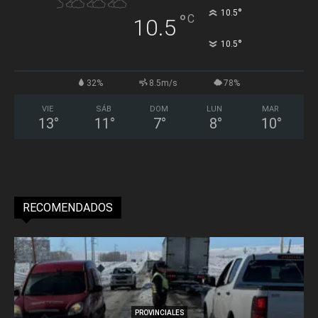
°
10.5
°
C
10.5
°
10.5
32%
8.5m/s
78%
VIE
SÁB
DOM
LUN
MAR
13
°
11
°
7
°
8
°
10
°
RECOMENDADOS
PROVINCIALES