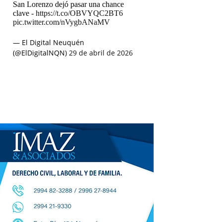
San Lorenzo dejó pasar una chance
clave -
https://t.co/OBVYQC2BT6
pic.twitter.com/nVygbANaMV
— El Digital Neuquén
(@ElDigitalNQN)
29 de abril de 2026