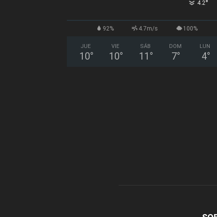
°
4.2
92%
4.7m/s
100%
JUE
VIE
SÁB
DOM
LUN
10
°
10
°
11
°
7
°
4
°