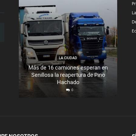
Pr
L
D
E
LA CIUDAD
Más de 16 camiones esperan en
Senillosa la reapertura de Pino
Se e
Hachado
0