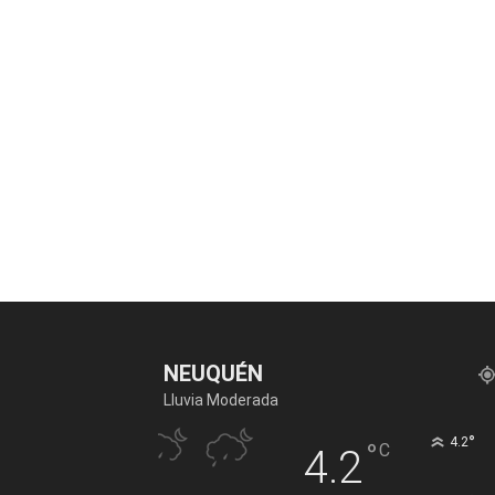
NEUQUÉN
Lluvia Moderada
°
4.2
°
C
4.2