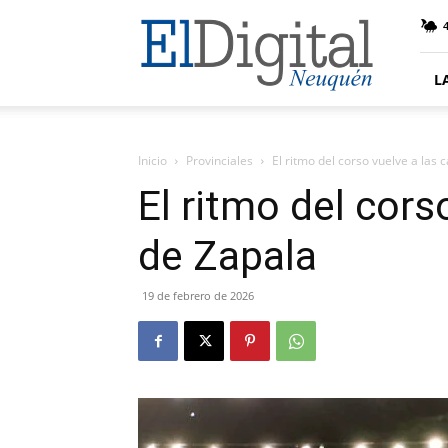
El
4
Digital
Neuquen
L
Inicio
Provinciales
El ritmo del corso vuelve a las 
El ritmo del cors
de Zapala
19 de febrero de 2026