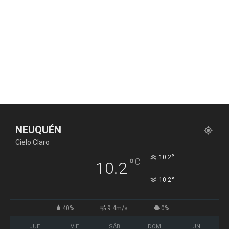
NEUQUÉN
Cielo Claro
°
10.2
°
C
10.2
°
10.2
40%
9.4m/s
0%
JUE
VIE
SÁB
DOM
LUN