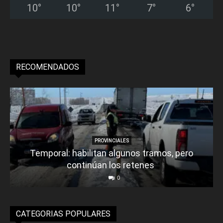
10
°
10
°
11
°
7
°
6
°
RECOMENDADOS
PROVINCIALES
Temporal: habilitan algunos tramos, pero
continúan los retenes
0
CATEGORIAS POPULARES