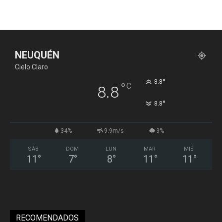
NEUQUÉN
Cielo Claro
°
8.8
°
C
8.8
°
8.8
34%
9.9m/s
3%
SÁB
DOM
LUN
MAR
MIÉ
11
°
7
°
8
°
11
°
11
°
RECOMENDADOS