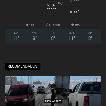
°
6.5
°
C
6.5
°
6.5
45%
11.5m/s
60%
SÁB
DOM
LUN
MAR
MIÉ
11
°
8
°
8
°
11
°
8
°
RECOMENDADOS
PROVINCIALES