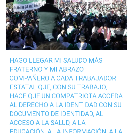
HAGO LLEGAR MI SALUDO MÁS
FRATERNO Y MI ABRAZO
COMPAÑERO A CADA TRABAJADOR
ESTATAL QUE, CON SU TRABAJO,
HACE QUE UN COMPATRIOTA ACCEDA
AL DERECHO A LA IDENTIDAD CON SU
DOCUMENTO DE IDENTIDAD, AL
ACCESO A LA SALUD, A LA
EDUCACIÓN, A LA INFORMACIÓN, A LA