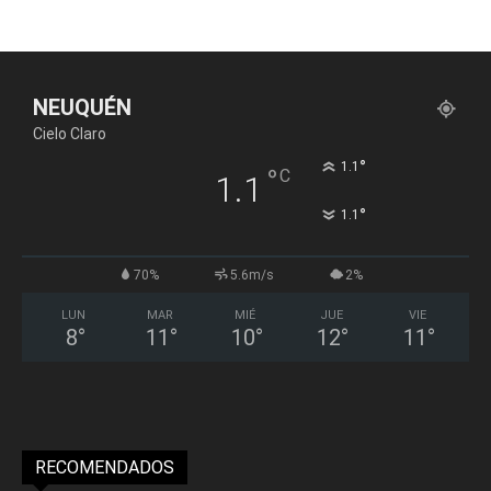
NEUQUÉN
Cielo Claro
°
1.1
°
C
1.1
°
1.1
70%
5.6m/s
2%
LUN
MAR
MIÉ
JUE
VIE
8
°
11
°
10
°
12
°
11
°
RECOMENDADOS