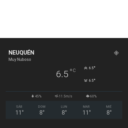
NEUQUÉN
Muy Nuboso
°
6.5
°
C
6.5
°
6.5
45%
11.5m/s
60%
SÁB
DOM
LUN
MAR
MIÉ
11
°
8
°
8
°
11
°
8
°