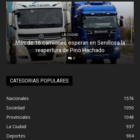
LA CIUDAD
Más de 16 camiones esperan en Senillosa la
reapertura de Pino Hachado
0
CATEGORIAS POPULARES
Nacionales
1576
Sociedad
1050
Provinciales
1048
La Ciudad
937
Deportes
904