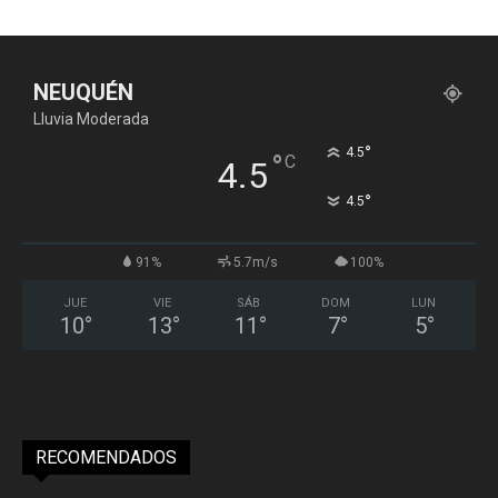
NEUQUÉN
Lluvia Moderada
°
4.5
°
C
4.5
°
4.5
91%
5.7m/s
100%
JUE
VIE
SÁB
DOM
LUN
10
°
13
°
11
°
7
°
5
°
RECOMENDADOS