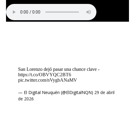
San Lorenzo dejó pasar una chance clave -
https://t.co/OBVYQC2BT6
pic.twitter.com/nVygbANaMV
— El Digital Neuquén (@ElDigitalNQN)
29 de abril
de 2026