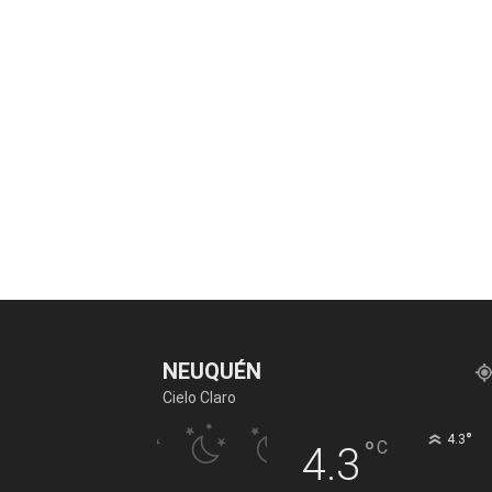
NEUQUÉN
Cielo Claro
°
4.3
°
C
4.3