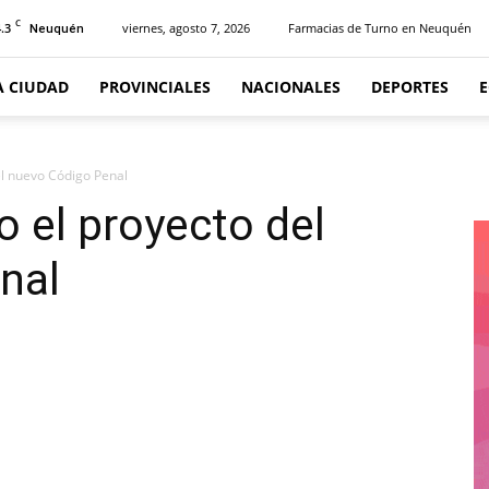
C
.3
viernes, agosto 7, 2026
Farmacias de Turno en Neuquén
Neuquén
A CIUDAD
PROVINCIALES
NACIONALES
DEPORTES
el nuevo Código Penal
o el proyecto del
nal