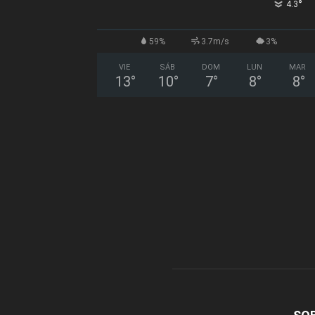
°
4.3
59%
3.7m/s
3%
VIE
SÁB
DOM
LUN
MAR
13
°
10
°
7
°
8
°
8
°