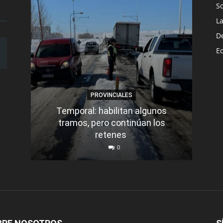
S
L
D
E
PROVINCIALES
Temporal: habilitan algunos
tramos, pero continúan los
Q
retenes
nu
0