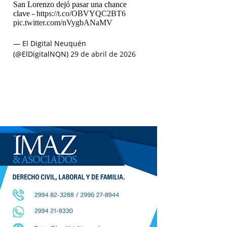
San Lorenzo dejó pasar una chance
clave -
https://t.co/OBVYQC2BT6
pic.twitter.com/nVygbANaMV
— El Digital Neuquén
(@ElDigitalNQN)
29 de abril de 2026