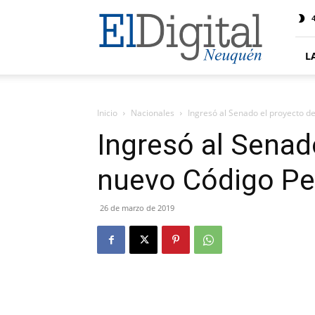
El
4
Digital
Neuquen
L
Inicio
Nacionales
Ingresó al Senado el proyecto d
Ingresó al Senad
nuevo Código Pe
26 de marzo de 2019