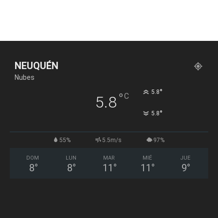
NEUQUÉN
Nubes
°
5.8
°
C
5.8
°
5.8
55%
5.5m/s
97%
DOM
LUN
MAR
MIÉ
JUE
8
°
8
°
11
°
11
°
9
°