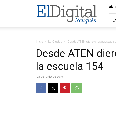
El
4
Digital
Neuquen
L
Inicio
La Ciudad
Desde ATEN dieron respuestas so
Desde ATEN dier
la escuela 154
25 de junio de 2019