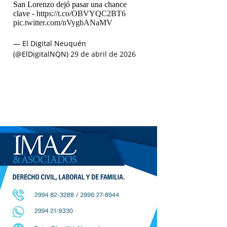
San Lorenzo dejó pasar una chance
clave -
https://t.co/OBVYQC2BT6
pic.twitter.com/nVygbANaMV
— El Digital Neuquén
(@ElDigitalNQN)
29 de abril de 2026