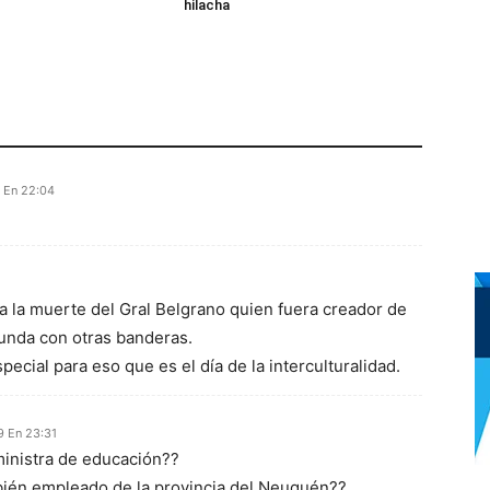
hilacha
9 En 22:04
a la muerte del Gral Belgrano quien fuera creador de
unda con otras banderas.
pecial para eso que es el día de la interculturalidad.
9 En 23:31
inistra de educación??
mbién empleado de la provincia del Neuquén??