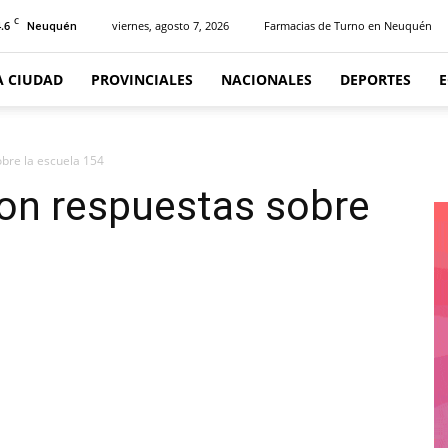
C
.6
viernes, agosto 7, 2026
Farmacias de Turno en Neuquén
Neuquén
A CIUDAD
PROVINCIALES
NACIONALES
DEPORTES
bre la escuela 154
on respuestas sobre