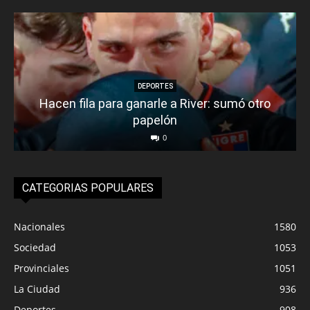
DEPORTES
Hacen fila para ganarle a River: sumó otro
papelón
0
CATEGORIAS POPULARES
Nacionales
1580
Sociedad
1053
Provinciales
1051
La Ciudad
936
Deportes
908