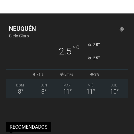
NEUQUÉN
Cielo Claro
°
2.5
°
C
2.5
°
2.5
71%
5m/s
3%
DOM
LUN
MAR
MIÉ
JUE
8
°
8
°
11
°
11
°
10
°
RECOMENDADOS