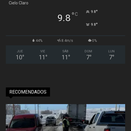
Cielo Claro
°
9.8
°
C
9.8
°
9.8
44%
8.4m/s
0%
JUE
VIE
SÁB
DOM
LUN
10
°
11
°
11
°
7
°
7
°
RECOMENDADOS