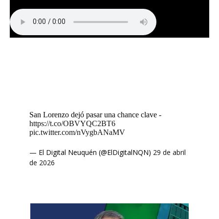
San Lorenzo dejó pasar una chance clave -
https://t.co/OBVYQC2BT6
pic.twitter.com/nVygbANaMV
— El Digital Neuquén (@ElDigitalNQN)
29 de abril
de 2026