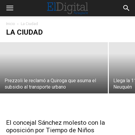
La vecinal de Cumelén funciona con
Inicio
La Ciudad
paneles solares
LA CIUDAD
Prezzoli le reclamó a Quiroga que asuma el
Llega la 1
subsidio al transporte urbano
Neuquén
El concejal Sánchez molesto con la
oposición por Tiempo de Niños