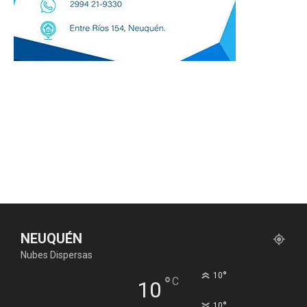
NEUQUÉN
Nubes Dispersas
°
10
°
C
10
°
10