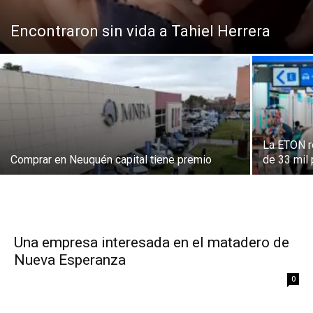
Encontraron sin vida a Tahiel Herrera
La ETON r
Comprar en Neuquén capital tiene premio
de 33 mil
Una empresa interesada en el matadero de
Nueva Esperanza
0